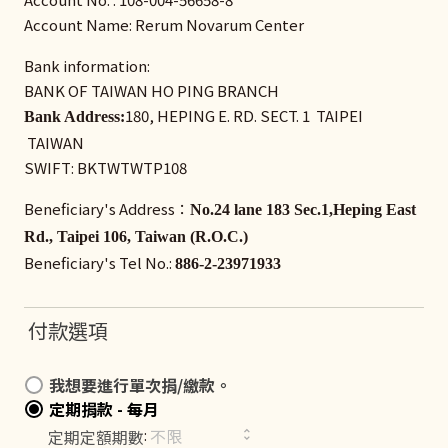
Account Name: Rerum Novarum Center
Bank information:
BANK OF TAIWAN HO PING BRANCH
180, HEPING E. RD. SECT. 1 TAIPEI
Bank Address:
TAIWAN
SWIFT: BKTWTWTP108
Beneficiary's Address：
No.24 lane 183 Sec.1,Heping East
Rd., Taipei 106, Taiwan (R.O.C.)
Beneficiary's Tel No.:
886-2-23971933
付款選項
我想要進行單次捐/繳款。
定期捐款 - 每月
:
定期定額期數