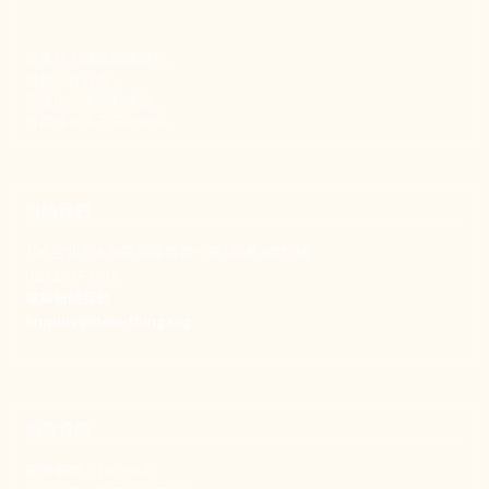
新事致力關懷職場弱勢，
推動共好社會，
守護生活與勞動權益，
實踐修和與正義的使命。
聯絡我們
106 台北市大安區和平東路一段183巷24號1樓
(02) 2397-1933
電郵聯絡我們
enquiry@new-thing.org
捐款資訊
劃撥帳號：19093533