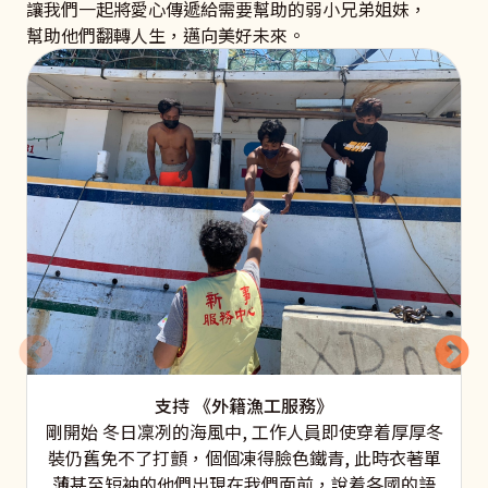
讓我們一起將愛心傳遞給需要幫助的弱小兄弟姐妹，
幫助他們翻轉人生，邁向美好未來。
支持 《外籍漁工服務》
剛開始 冬日凜冽的海風中, 工作人員即使穿着厚厚冬
裝仍舊免不了打顫，個個凍得臉色鐵青, 此時衣著單
薄甚至短袖的他們出現在我們面前，說着各國的語