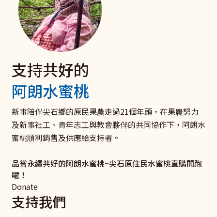
支持共好的
電子發票 捐款愛心碼102
聘僱移工家庭
捐款支持《扶原民‧救弱勢》
阿朗水蜜桃
我們有愛心碼囉
與移工共好服務
衛部救字第1141363166號
愛心一領二 愛心不落後 聚沙可成塔
打造雇主放心移工安心的新勞雇關係！ 聯絡新事社會服
助原住民弱勢及受災家庭和青少年培力學習，迎向未來，
新事陪伴尖石鄉的原民果農走過21個年頭，在果農努力
務中心，了解更多關於良好雇主和移工溝通、勞雇關係促
翻轉命運。
及新事社工、青年志工與教會夥伴的共同協作下，阿朗水
我要捐款
進、相關法律及資源的資訊吧！
蜜桃順利銷售及供應給支持者。
立即行動
了解更多
品嘗永續共好的阿朗水蜜桃~尖石原住民水蜜桃直購開跑
囉！
Donate
支持我們