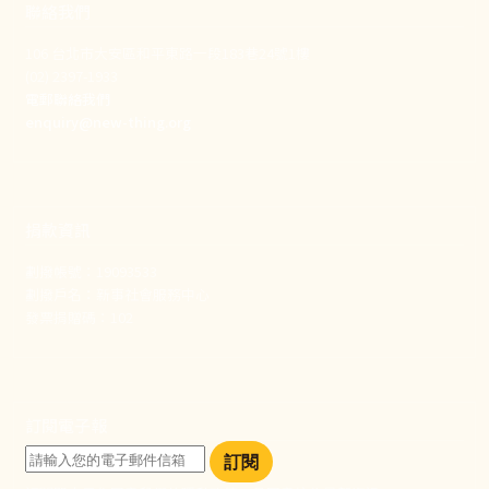
聯絡我們
106 台北市大安區和平東路一段183巷24號1樓
(02) 2397-1933
電郵聯絡我們
enquiry@new-thing.org
捐款資訊
劃撥帳號：19093533
劃撥戶名：新事社會服務中心
發票捐贈碼：102
訂閱電子報
訂閱