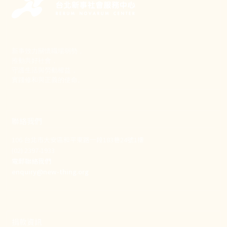
新事致力關懷職場弱勢，
推動共好社會，
守護生活與勞動權益，
實踐修和與正義的使命。
聯絡我們
106 台北市大安區和平東路一段183巷24號1樓
(02) 2397-1933
電郵聯絡我們
enquiry@new-thing.org
捐款資訊