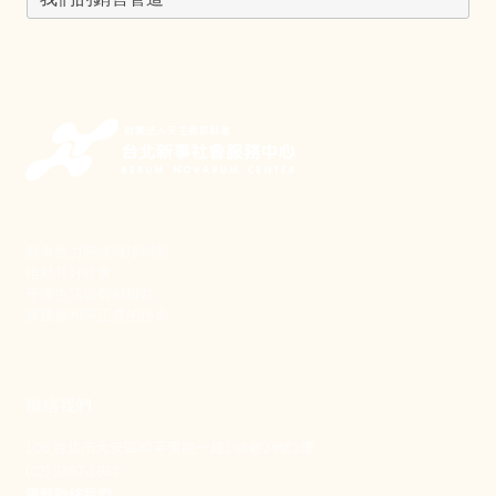
新事致力關懷職場弱勢，
推動共好社會，
守護生活與勞動權益，
實踐修和與正義的使命。
聯絡我們
106 台北市大安區和平東路一段183巷24號1樓
(02) 2397-1933
電郵聯絡我們