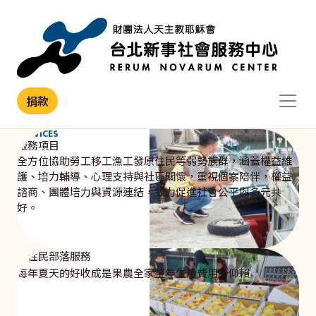
移至主內容
捐款
SERVICES
服務項目
全方位協助勞工移工漁工發原住民等弱勢族群，涵蓋權益維
護、培力輔導、心理支持與社區關懷，重視個案陪伴，權益
諮商、團體培力與資源連結，致力促進社會公平與多元共
好。
原住民部落服務
每年夏天的好收成是果農全家整年生活費用所仰賴