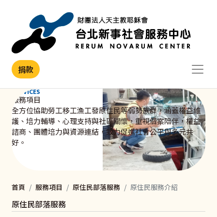
移至主內容
捐款
SERVICES
服務項目
全方位協助勞工移工漁工發原住民等弱勢族群，涵蓋權益維
護、培力輔導、心理支持與社區關懷，重視個案陪伴，權益
諮商、團體培力與資源連結，致力促進社會公平與多元共
好。
首頁
服務項目
原住民部落服務
原住民服務介紹
原住民部落服務