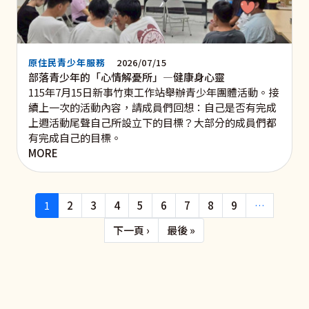
原住民青少年服務
2026/07/15
部落青少年的「心情解憂所」—健康身心靈
115年7月15日新事竹東工作站舉辦青少年團體活動。接
續上一次的活動內容，請成員們回想：自己是否有完成
上週活動尾聲自己所設立下的目標？大部分的成員們都
有完成自己的目標。
MORE
Pagination
1
2
3
4
5
6
7
8
9
…
下一頁
Last page
下一頁 ›
最後 »