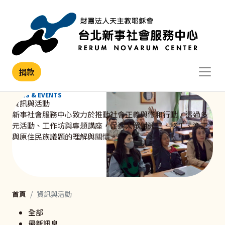
移至主內容
捐款
NEWS & EVENTS
資訊與活動
新事社會服務中心致力於推動社會正義與修和行動，透過多
元活動、工作坊與專題講座，促進大眾對勞工、移工、漁工
與原住民族議題的理解與關懷。
首頁
資訊與活動
全部
最新訊息