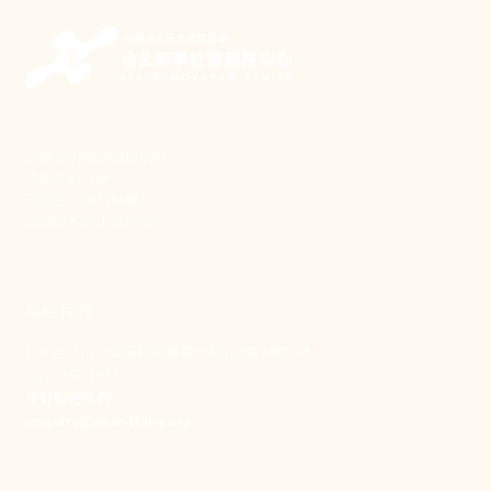
新事致力關懷職場弱勢，
推動共好社會，
守護生活與勞動權益，
實踐修和與正義的使命。
聯絡我們
106 台北市大安區和平東路一段183巷24號1樓
(02) 2397-1933
電郵聯絡我們
enquiry@new-thing.org