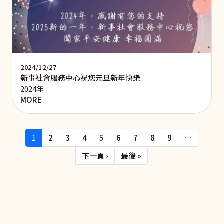
2024/12/27
新事社會服務中心祝您元旦新年快樂
2024年
MORE
Pagination
1
2
3
4
5
6
7
8
9
…
下一頁
Last page
下一頁 ›
最後 »