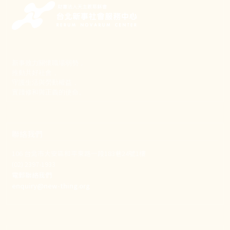
新事致力關懷職場弱勢，
推動共好社會，
守護生活與勞動權益，
實踐修和與正義的使命。
聯絡我們
106 台北市大安區和平東路一段183巷24號1樓
(02) 2397-1933
電郵聯絡我們
enquiry@new-thing.org