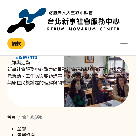
移至主內容
捐款
NEWS & EVENTS
資訊與活動
新事社會服務中心致力於推動社會正義與修和行動，透過多
元活動、工作坊與專題講座，促進大眾對勞工、移工、漁工
與原住民族議題的理解與關懷。
首頁
資訊與活動
全部
最新訊息