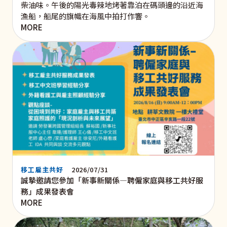
柴油味。午後的陽光毒辣地烤著靠泊在碼頭邊的沿近海
漁船，船尾的旗幟在海風中拍打作響。
MORE
移工雇主共好
2026/07/31
誠摯邀請您參加「新事新關係—聘僱家庭與移工共好服
務」成果發表會
MORE