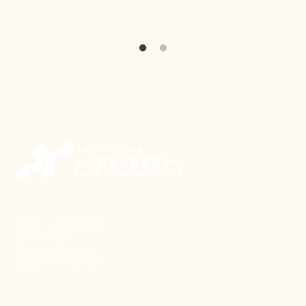
原
新事致力關懷職場弱勢，
推動共好社會，
守護生活與勞動權益，
實踐修和與正義的使命。