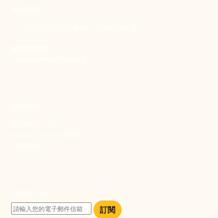
聯絡我們
106 台北市大安區和平東路一段183巷24號1樓
(02) 2397-1933
電郵聯絡我們
enquiry@new-thing.org
捐款資訊
劃撥帳號：19093533
劃撥戶名：新事社會服務中心
發票捐贈碼：102
訂閱電子報
訂閱