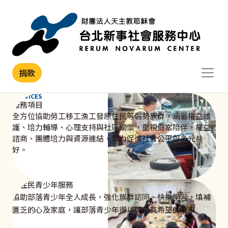
移至主內容
捐款
SERVICES
服務項目
全方位協助勞工移工漁工發原住民等弱勢族群，涵蓋權益維
護、培力輔導、心理支持與社區關懷，重視個案陪伴，權益
諮商、團體培力與資源連結，致力促進社會公平與多元共
好。
原住民青少年服務
協助部落青少年全人成長，強化族群認同、快樂學習，填補
匱乏的心及家庭，讓部落青少年得以開創有希望的未來