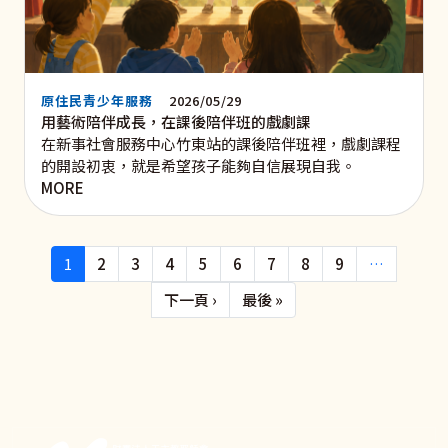
原住民青少年服務
2026/05/29
用藝術陪伴成長，在課後陪伴班的戲劇課
在新事社會服務中心竹東站的課後陪伴班裡，戲劇課程
的開設初衷，就是希望孩子能夠自信展現自我。
MORE
Pagination
1
2
3
4
5
6
7
8
9
…
下一頁
Last page
下一頁 ›
最後 »