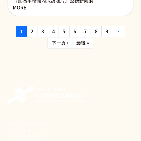
（圖為本新聞內採訪照片）公視新聞網
MORE
Pagination
1
2
3
4
5
6
7
8
9
…
下一頁
Last page
下一頁 ›
最後 »
新事致力關懷職場弱勢，
推動共好社會，
守護生活與勞動權益，