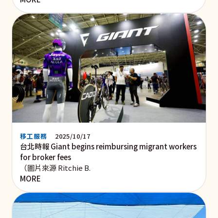
移工服務
2025/10/17
台北時報 Giant begins reimbursing migrant workers
for broker fees
（圖片來源 Ritchie B.
MORE