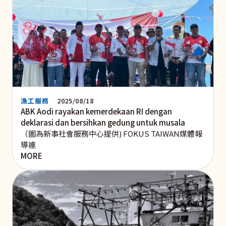
漁工服務
2025/08/18
ABK Aodi rayakan kemerdekaan RI dengan
deklarasi dan bersihkan gedung untuk musala
（圖為新事社會服務中心提供) FOKUS TAIWAN媒體報
導連
MORE