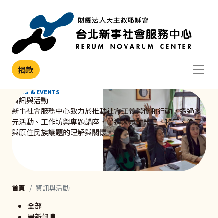
移至主內容
捐款
NEWS & EVENTS
資訊與活動
新事社會服務中心致力於推動社會正義與修和行動，透過多
元活動、工作坊與專題講座，促進大眾對勞工、移工、漁工
與原住民族議題的理解與關懷。
首頁
資訊與活動
全部
最新訊息