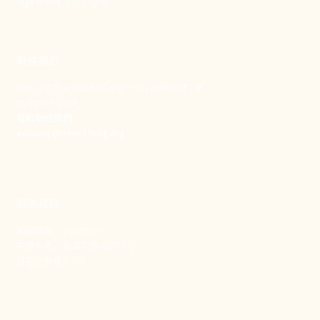
實踐修和與正義的使命。
聯絡我們
106 台北市大安區和平東路一段183巷24號1樓
(02) 2397-1933
電郵聯絡我們
enquiry@new-thing.org
捐款資訊
劃撥帳號：19093533
劃撥戶名：新事社會服務中心
發票捐贈碼：102