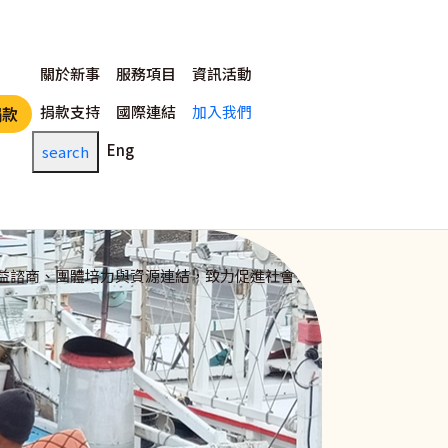
主選單
關於新事
服務項目
資訊活動
捐款支持
國際連結
加入我們
捐款
Eng
search
益諮商、團體培力與資源連結，致力促進社會公