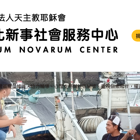
涵蓋權益維護、培力輔導、心理支持與社區關懷，重視個案陪伴，權