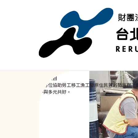
移至主內容
SERVICES
服務項目
全方位協助勞工移工漁工發原住民等弱勢族群，
平與多元共好。