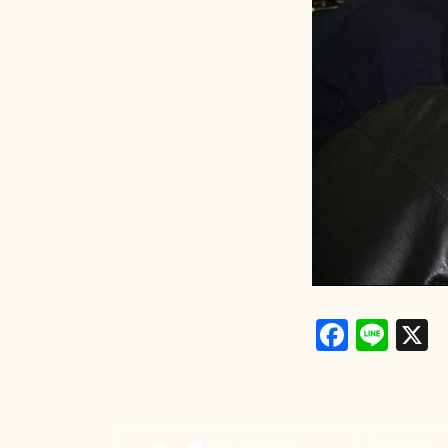
Faceb
Lin
X