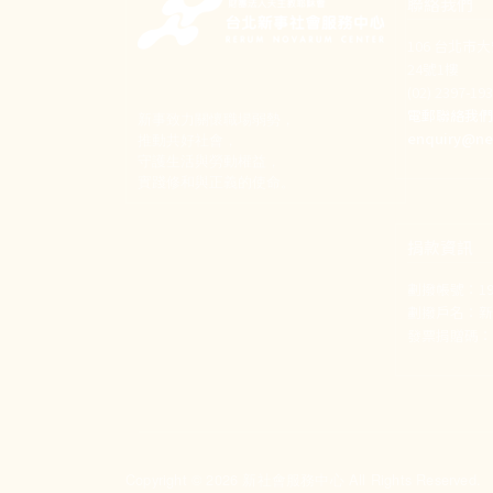
聯絡我們
106 台北市
24號1樓
(02) 2397-1
電郵聯絡我
新事致力關懷職場弱勢，
enquiry@ne
推動共好社會，
守護生活與勞動權益，
實踐修和與正義的使命。
捐款資訊
劃撥帳號：190
劃撥戶名：
發票捐贈碼：1
Copyright © 2026 新社會服務中心 All Rights Reserved.