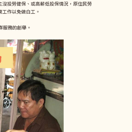
主沒投勞健保、或高薪低投保情況，原住民勞
棄工作以免做白工。
群服務的創舉。