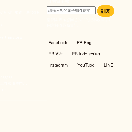
訂閱電子報
訂閱
大安區和平東路一段183巷
訂閱即表示您同意我們的隱私政策，且
933
同意接收最新資訊。
們
w-thing.org
社群選單
Facebook
FB Eng
FB Việt
FB Indonesian
Instagram
YouTube
LINE
93533
新事社會服務中心
02