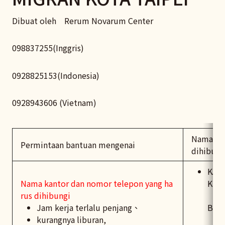
Dibuat oleh Rerum Novarum Center
098837255(Inggris)
0928825153(Indonesia)
0928943606 (Vietnam)
Nama kan
Permintaan bantuan mengenai
dihibung
KAN
Nama kantor dan nomor telepon yang ha
KSI
rus dihibungi
Jam kerja terlalu penjang、
Bahasa 
kurangnya liburan,