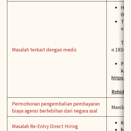
Hotl
00-0
Taip
n pe
Telepon
Masalah terkait dengan medis
n 1834
Peng
kala:
https://
RnhidFp
Permohonan pengembalian pembayaran
Manila E
biaya agensi berlebihan dari negara asal
Kant
Masalah Re-Entry Direct Hiring
http