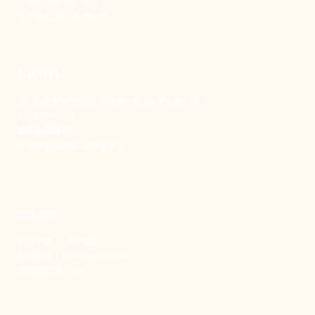
守護生活與勞動權益，
實踐修和與正義的使命。
聯絡我們
106 台北市大安區和平東路一段183巷24號1樓
(02) 2397-1933
電郵聯絡我們
enquiry@new-thing.org
捐款資訊
劃撥帳號：19093533
劃撥戶名：新事社會服務中心
發票捐贈碼：102