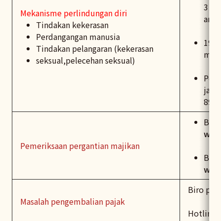
3，ba
Mekanisme perlindungan diri
am t
Tindakan kekerasan
Perdangangan manusia
1955
Tindakan pelangaran (kekerasan
mult
seksual,pelecehan seksual)
Peme
ja b
89 e
Baha
w/wd
Pemeriksaan pergantian majikan
Berb
wda
Biro per
Masalah pengembalian pajak
Hotline 