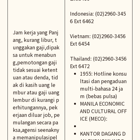
Indonesia: (02)2960-345
6 Ext 6462
Jam kerja yang Panj
Vietnam: (02)2960-3456
ang, kurang libur, t
Ext 6454
unggakan gaji,dipak
sa untuk menabun
Thailand: (02)2960-3456
g,pemotongan gaji
Ext 6472
tidak sesuai ketent
1955: Hotline konsu
uan atau denda, tid
ltasi dan pengaduan
ak di kasih uang le
multi-bahasa 24 ja
mbur atau gaji uang
m (bebas pulsa)
lembur di kurangi p
MANILA ECONOMIC
erhitungannya, pek
AND CULTURAL OFF
erjaan diluar job, pe
ICE (MECO):
mulangan secara pa
ksa,agensi seenakny
KANTOR DAGANG D
a memanipulasipel