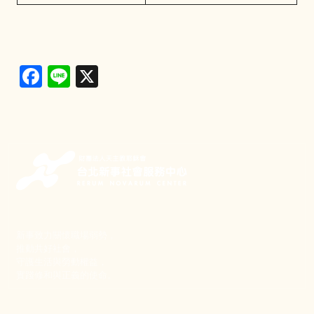
Facebook
Line
X
新事致力關懷職場弱勢，
推動共好社會，
守護生活與勞動權益，
實踐修和與正義的使命。