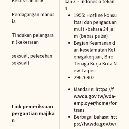
Kekerasan fisik
kan 3、Indonesia tekan
4
Perdagangan manus
1955: Hotline konsu
ia
ltasi dan pengaduan
multi-bahasa 24 ja
Tindakan pelangara
m (bebas pulsa)
n (kekerasan
Bagian Keamanan d
an keselamatan Ket
seksual, pelecehan
enagakerjaan, Biro
seksual)
Tenaga Kerja Kota N
ew Taipei:
29676902
Mandarin:
https://f
w.wda.gov.tw/wda-
employer/home/for
Link pemeriksaan
trans
pergantian majika
Berbagai bahasa:
htt
n
ps://fw.wda.gov.tw/