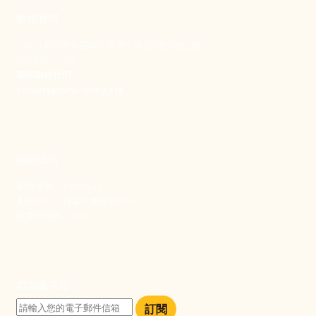
聯絡我們
106 台北市大安區和平東路一段183巷24號1樓
(02) 2397-1933
電郵聯絡我們
enquiry@new-thing.org
捐款資訊
劃撥帳號：19093533
劃撥戶名：新事社會服務中心
發票捐贈碼：102
訂閱電子報
訂閱