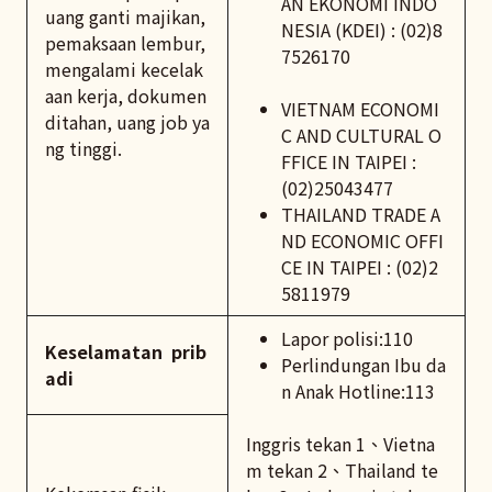
AN EKONOMI INDO
uang ganti majikan,
NESIA (KDEI) : (02)8
pemaksaan lembur,
7526170
mengalami kecelak
aan kerja, dokumen
VIETNAM ECONOMI
ditahan, uang job ya
C AND CULTURAL O
ng tinggi.
FFICE IN TAIPEI :
(02)25043477
THAILAND TRADE A
ND ECONOMIC OFFI
CE IN TAIPEI : (02)2
5811979
Lapor polisi:110
Keselamatan prib
Perlindungan Ibu da
adi
n Anak Hotline:113
Inggris tekan 1、Vietna
m tekan 2、Thailand te