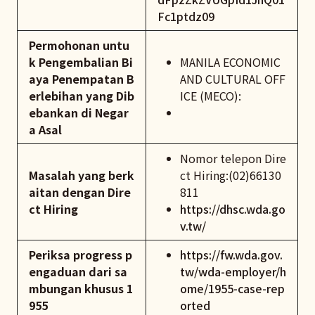
Fc1ptdz09
Permohonan untu
k Pengembalian Bi
MANILA ECONOMIC
aya Penempatan B
AND CULTURAL OFF
erlebihan yang Dib
ICE (MECO):
ebankan di Negar
a Asal
Nomor telepon Dire
Masalah yang berk
ct Hiring:(02)66130
aitan dengan Dire
811
ct Hiring
https://dhsc.wda.go
v.tw/
Periksa progress p
https://fw.wda.gov.
engaduan dari sa
tw/wda-employer/h
mbungan khusus 1
ome/1955-case-rep
955
orted