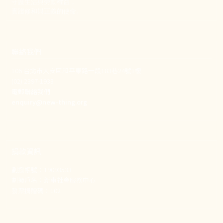
守護生活與勞動權益，
實踐修和與正義的使命。
聯絡我們
106 台北市大安區和平東路一段183巷24號1樓
(02) 2397-1933
電郵聯絡我們
enquiry@new-thing.org
捐款資訊
劃撥帳號：19093533
劃撥戶名：新事社會服務中心
發票捐贈碼：102