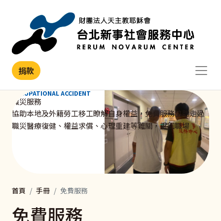
移至主內容
捐款
OCCUPATIONAL ACCIDENT
職災服務
協助本地及外籍勞工移工瞭解自身權益，免費服務協助走過
職災醫療復健、權益求償、心理重建等難關，重回職場
首頁
手冊
免費服務
免費服務