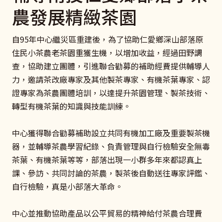
農發展精緻茶園
自95年中心繼災區重建後，為了協助仁愛鄉深山部落原
住民小茶農老茶園重獲生機，以增加收益，經過田野調
查，協助建立團體，引進聯合勸募的補助經費提供輔導人
力，邀請茶改廠專家及其他製茶專家、有機茶葉專家、認
證專家為茶農團體培訓，以達提升茶園管理、製茶技術、
轉型有機茶葉的知識與技能訓練。
中心獲得聯合勸募補助設立共同有機加工廠及重要製茶機
器，並輔導茶農學習紀錄、負責管理與自行檢驗安全無毒
茶葉、有機茶葉等等，部落出現一小群多年來都認真上
課、參訪、共同討論的茶農，製茶後自動送往專家評鑑、
自行檢驗，真是小部落大革命。
中心並推動協助產品以公平貿易的精神給付茶農合理費