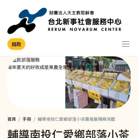
移至主內容
捐款
原住民部落服務
每年夏天的好收成是果農全家整年生活費用所仰賴
首頁
手冊
輔導南投仁愛鄉部落小茶農發展精緻茶園
輔導南投仁愛鄉部落小茶