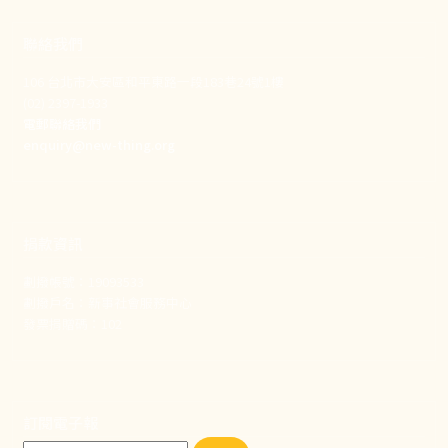
聯絡我們
106 台北市大安區和平東路一段183巷24號1樓
(02) 2397-1933
電郵聯絡我們
enquiry@new-thing.org
捐款資訊
劃撥帳號：19093533
劃撥戶名：新事社會服務中心
發票捐贈碼：102
訂閱電子報