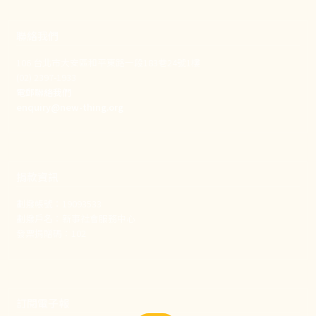
聯絡我們
106 台北市大安區和平東路一段183巷24號1樓
(02) 2397-1933
電郵聯絡我們
enquiry@new-thing.org
捐款資訊
劃撥帳號：19093533
劃撥戶名：新事社會服務中心
發票捐贈碼：102
訂閱電子報