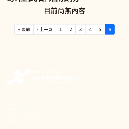
目前尚無內容
Pagination
First page
Previous page
« 最前
‹ 上一頁
1
2
3
4
5
6
新事致力關懷職場弱勢，
推動共好社會，
守護生活與勞動權益，
實踐修和與正義的使命。