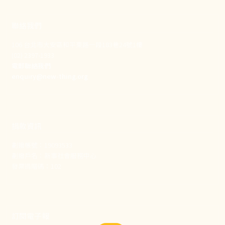
聯絡我們
106 台北市大安區和平東路一段183巷24號1樓
(02) 2397-1933
電郵聯絡我們
enquiry@new-thing.org
捐款資訊
劃撥帳號：19093533
劃撥戶名：新事社會服務中心
發票捐贈碼：102
訂閱電子報