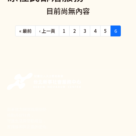
目前尚無內容
Pagination
First page
Previous page
« 最前
‹ 上一頁
1
2
3
4
5
6
新事致力關懷職場弱勢，
推動共好社會，
守護生活與勞動權益，
實踐修和與正義的使命。