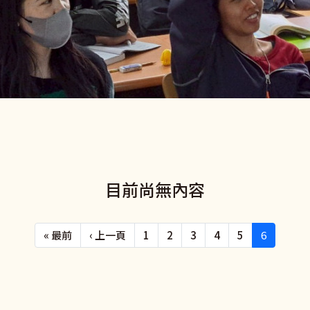
目前尚無內容
First page
Previous page
« 最前
‹ 上一頁
1
2
3
4
5
6