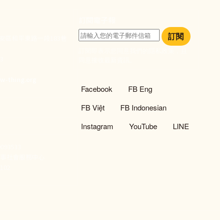
訂閱電子報
訂閱
大安區和平東路一段183巷
訂閱即表示您同意我們的隱私政策，且
933
同意接收最新資訊。
們
w-thing.org
社群選單
Facebook
FB Eng
FB Việt
FB Indonesian
Instagram
YouTube
LINE
93533
新事社會服務中心
02