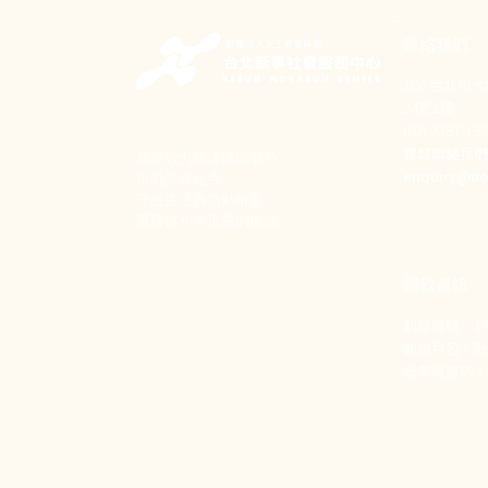
聯絡我們
106 台北市
24號1樓
(02) 2397-1
電郵聯絡我
新事致力關懷職場弱勢，
enquiry@ne
推動共好社會，
守護生活與勞動權益，
實踐修和與正義的使命。
捐款資訊
劃撥帳號：190
劃撥戶名：
發票捐贈碼：1