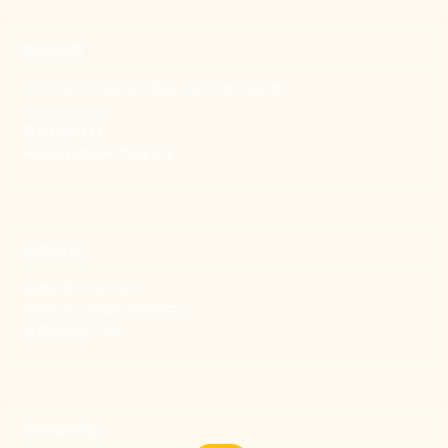
聯絡我們
106 台北市大安區和平東路一段183巷24號1樓
(02) 2397-1933
電郵聯絡我們
enquiry@new-thing.org
捐款資訊
劃撥帳號：19093533
劃撥戶名：新事社會服務中心
發票捐贈碼：102
訂閱電子報