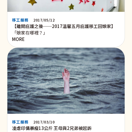
移工服務
2017/05/12
【離開庇護之後──2017溫馨五月庇護移工回娘家】
「娘家在哪裡？」
MORE
移工服務
2017/03/10
凌虐印傭暴瘦13公斤 王母與2兄弟被起訴