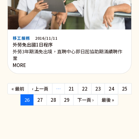
移工服務
2016/11/11
外勞免出國1日程序
外勞3年期滿免出境，直聘中心即日起協助期滿續聘作
業
MORE
Pagination
First page
Previous page
« 最前
‹ 上一頁
…
21
22
23
24
25
下一頁
Last page
26
27
28
29
下一頁 ›
最後 »