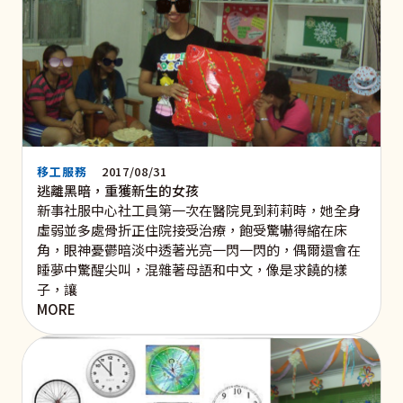
移工服務
2017/08/31
逃離黑暗，重獲新生的女孩
新事社服中心社工員第一次在醫院見到莉莉時，她全身
虛弱並多處骨折正住院接受治療，飽受驚嚇得縮在床
角，眼神憂鬱暗淡中透著光亮一閃一閃的，偶爾還會在
睡夢中驚醒尖叫，混雜著母語和中文，像是求饒的樣
子，讓
MORE