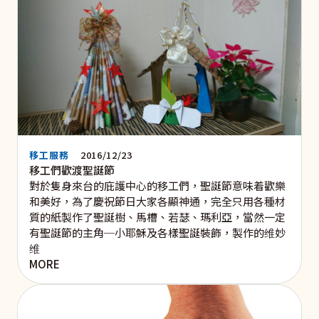
移工服務
2016/12/23
移工們歡渡聖誕節
對於隻身來台的庇護中心的移工們，聖誕節意味着歡樂
和美好，為了慶祝節日大家各顯神通，完全只用各種材
質的紙製作了聖誕樹、馬槽、若瑟、瑪利亞，當然一定
有聖誕節的主角─小耶穌及各樣聖誕裝飾，製作的维妙
维
MORE