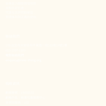
新事致力關懷職場弱勢，
推動共好社會，
守護生活與勞動權益，
實踐修和與正義的使命。
聯絡我們
106 台北市大安區和平東路一段183巷24號1樓
(02) 2397-1933
電郵聯絡我們
enquiry@new-thing.org
捐款資訊
劃撥帳號：19093533
劃撥戶名：新事社會服務中心
發票捐贈碼：102