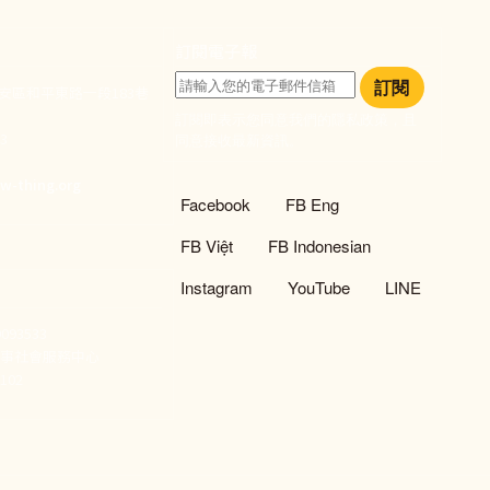
訂閱電子報
訂閱
大安區和平東路一段183巷
訂閱即表示您同意我們的隱私政策，且
933
同意接收最新資訊。
們
w-thing.org
社群選單
Facebook
FB Eng
FB Việt
FB Indonesian
Instagram
YouTube
LINE
93533
新事社會服務中心
02