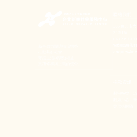
聯絡我們
106 台北市
24號1樓
(02) 2397-1
電郵聯絡我
新事致力關懷職場弱勢，
enquiry@ne
推動共好社會，
守護生活與勞動權益，
實踐修和與正義的使命。
捐款資訊
劃撥帳號：190
劃撥戶名：
發票捐贈碼：1