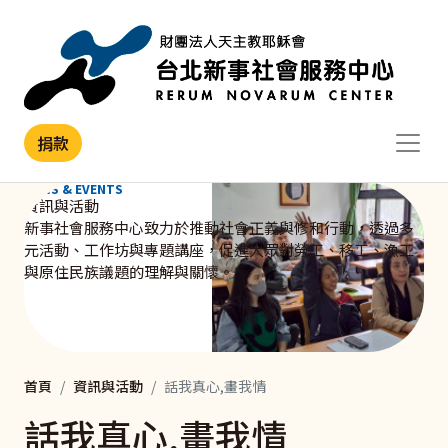
移至主內容
捐款
NEWS & EVENTS
資訊與活動
新事社會服務中心致力於推動社會正義與修和行動，透過多
元活動、工作坊與專題講座，促進大眾對勞工、移工、漁工
與原住民族議題的理解與關懷。
首頁
資訊與活動
話我真心,畫我情
話我真心,畫我情