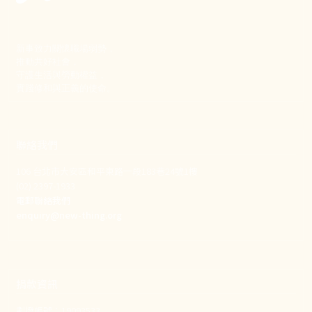
新事致力關懷職場弱勢，
推動共好社會，
守護生活與勞動權益，
實踐修和與正義的使命。
聯絡我們
106 台北市大安區和平東路一段183巷24號1樓
(02) 2397-1933
電郵聯絡我們
enquiry@new-thing.org
捐款資訊
劃撥帳號：19093533