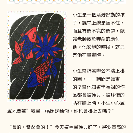
小生是一個活潑好動的孩
子，課堂上總是坐不住，
而且有問不完的問題，總
讓老師疲於奔命的應付
他。他安靜的時候，就只
有他在畫畫時。
小生常指著辦公室牆上掛
的圖，一一詢問是誰畫
的？當他知道學長姐的作
品都會被護貝、被珍惜的
貼在牆上時，小生小心翼
翼地問著”我畫一幅圖送給你，你也會掛上去嗎？”
“會的，當然會的！”今天這幅畫護貝好了，將要高高的