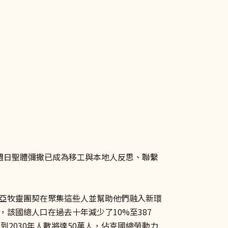
辦的週日聖體彌撒已成為移工與本地人反思、聯繫
亞牧靈團契在聚集這些人並幫助他們融入新環
，該國總人口在過去十年減少了10%至387
計到2030年人數將達50萬人，佔克國總勞動力