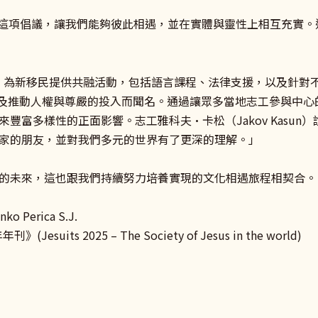
感恩教會有這項倡議，讓我們能夠彼此相遇，並在實體與靈性上相互充
tia）為新移民提供共融活動，包括語言課程、法律支援，以及針
導及推動人權與尊嚴的投入而聞名。通過讓眾多當地志工參與中
豐富多樣性的正面影響。志工雅科夫·卡松（Jakov Kasu
家的朋友，並對我們多元的世界有了更深的理解。」
的未來，這也跟我們持續努力培養實現的文化相遇旅程相契合。
Perica S.J.
ts 2025 – The Society of Jesus in the world)