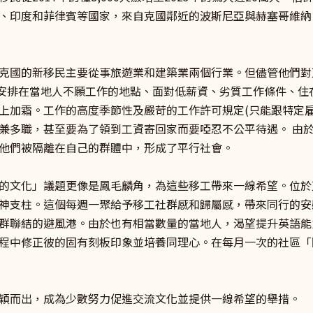
、印度和菲律賓等國家，來自克國鄰近的波斯尼亞與赫塞哥維納
克國的新移民主要從事旅遊業和建築業兩個行業。但儘管他們對
被安排在當地人不願工作的地點、面對低薪資、劣質工作條件、住
上加霜。工作的高度季節性及嚴苛的工作許可規定(只能跟特定雇
兼多職，甚至要為了領到工資寄回家而要啞忍不公平待遇。 由
他們被隔離在自己的群體中，形成了平行社會。
的文化」議題更像是鳳毛麟角，為這些移工帶來一線希望。位於
神支柱。這個每週一聚給予移工社群感和歸屬感，帶來同行的安
群聯結的避風港。由於也有相當數量的當地人，渴望提升英語能
程中修正彼的固有刻板印象並培養同理心。在每月一次的社區「
穎而出，成為少數努力促進交流文化並提供一線希望的舉措。