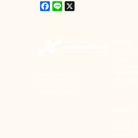
Facebook
Line
X
聯絡我們
106 台北市
24號1樓
(02) 2397-1
電郵聯絡我
新事致力關懷職場弱勢，
enquiry@ne
推動共好社會，
守護生活與勞動權益，
實踐修和與正義的使命。
捐款資訊
劃撥帳號：190
劃撥戶名：
發票捐贈碼：1