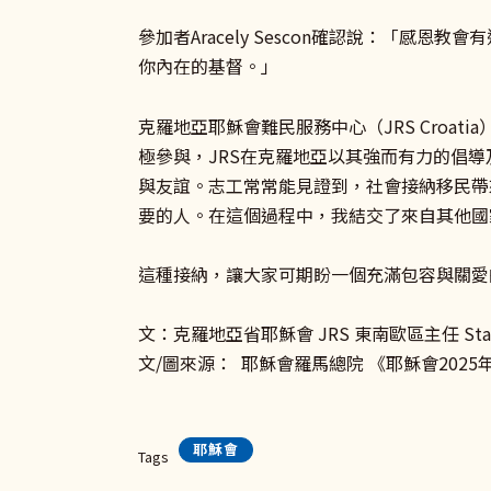
參加者Aracely Sescon確認說：「
你內在的基督。」
克羅地亞耶穌會難民服務中心（JRS Croa
極參與，JRS在克羅地亞以其強而有力的倡
與友誼。志工常常能見證到，社會接納移民帶來
要的人。在這個過程中，我結交了來自其他國
這種接納，讓大家可期盼一個充滿包容與關愛
文：克羅地亞省耶穌會 JRS 東南歐區主任 Stanko 
文/圖來源： 耶穌會羅馬總院 《耶穌會2025年年刊》(Jesui
耶穌會
Tags