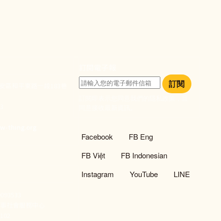
訂閱電子報
訂閱
大安區和平東路一段183巷
訂閱即表示您同意我們的隱私政策，且
933
同意接收最新資訊。
們
w-thing.org
社群選單
Facebook
FB Eng
FB Việt
FB Indonesian
Instagram
YouTube
LINE
93533
新事社會服務中心
02