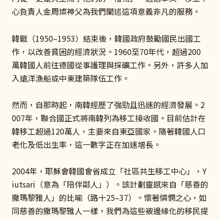
心負責人金周燦神父為我們闡述這項意義非凡的服務。
韓戰（1950–1953）結束後，韓國政府鼓勵國民出國工
作，以改善貧困的經濟狀況。1960至70年代，超過200
萬韓國人前往德國從事護理與採礦工作。另外，許多人加
入遠洋漁船或中東建築隊伍工作。
然而，自那時起，南韓經歷了強勁且迅速的經濟發展。2
007年，聯合國正式將南韓列為移工接收國。目前估計在
韓移工超過120萬人，主要來自東亞國家。隨著韓國人口
老化及低出生率，這一數字正在加速增長。
2004年，耶穌會韓國會省成立「社區共生移工中心」，Y
iutsari（意為「陪伴鄰人」）。該計劃靈感來自「慈善的
撒瑪黎雅人」的比喻（路十25–37）。懷著憐憫之心，如
同慈善的撒瑪黎雅人一樣，我們為這些被邊緣化的移民提