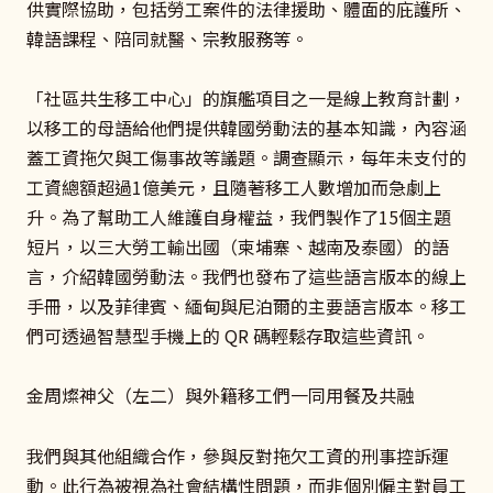
供實際協助，包括勞工案件的法律援助、體面的庇護所、
韓語課程、陪同就醫、宗教服務等。
「社區共生移工中心」的旗艦項目之一是線上教育計劃，
以移工的母語給他們提供韓國勞動法的基本知識，內容涵
蓋工資拖欠與工傷事故等議題。調查顯示，每年未支付的
工資總額超過1億美元，且隨著移工人數增加而急劇上
升。為了幫助工人維護自身權益，我們製作了15個主題
短片，以三大勞工輸出國（柬埔寨、越南及泰國）的語
言，介紹韓國勞動法。我們也發布了這些語言版本的線上
手冊，以及菲律賓、緬甸與尼泊爾的主要語言版本。移工
們可透過智慧型手機上的 QR 碼輕鬆存取這些資訊。
金周燦神父（左二）與外籍移工們一同用餐及共融
我們與其他組織合作，參與反對拖欠工資的刑事控訴運
動。此行為被視為社會結構性問題，而非個別僱主對員工