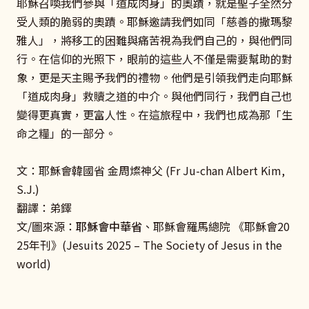
耶穌召喚我們參與「道成肉身」的奧蹟，就是聖子全然分
受人類的脆弱的奧蹟。耶穌邀請我們如同「慈善的撒瑪黎
雅人」，將移工的困難與痛苦視為我們自己的，與他們同
行。在信仰的光照下，眼前的這些人不僅是需要幫助的對
象，更是天主賜予我們的禮物。他們是引領我們走向耶穌
「道成肉身」救贖之道的中介。與他們同行，我們自己也
變得更真實，更富人性。在這旅程中，我們也成為那「生
命之糧」的一部分。
文：耶穌會韓國省 金周燦神父 (Fr Ju-chan Albert Kim,
S.J.)
翻譯：弟鐸
文/圖來源：
耶穌會中華省
、耶穌會羅馬總院 《耶穌會20
25年刊》(Jesuits 2025 – The Society of Jesus in the
world)