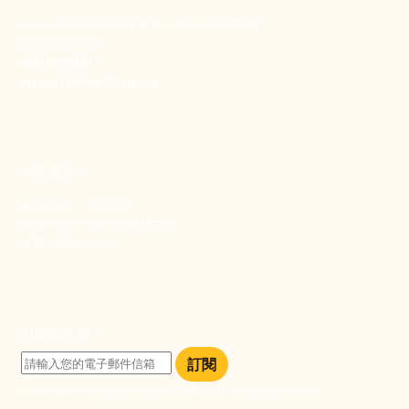
106 台北市大安區和平東路一段183巷24號1樓
(02) 2397-1933
電郵聯絡我們
enquiry@new-thing.org
捐款資訊
劃撥帳號：19093533
劃撥戶名：新事社會服務中心
發票捐贈碼：102
訂閱電子報
訂閱
訂閱即表示您同意我們的隱私政策，且同意接收最新資訊。