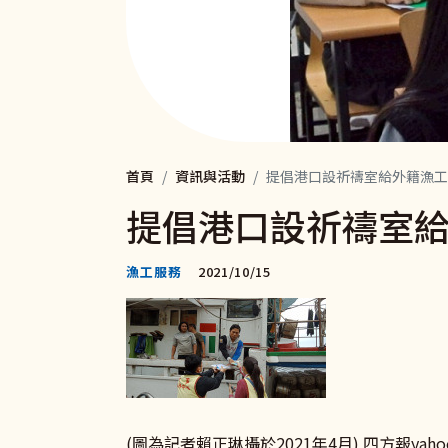
首頁
資訊與活動
提倡港口設祈禱室給外籍漁工
提倡港口設祈禱室
漁工服務
2021/10/15
(圖為記者賴正琳攝於2021年4月)
四方報yaho