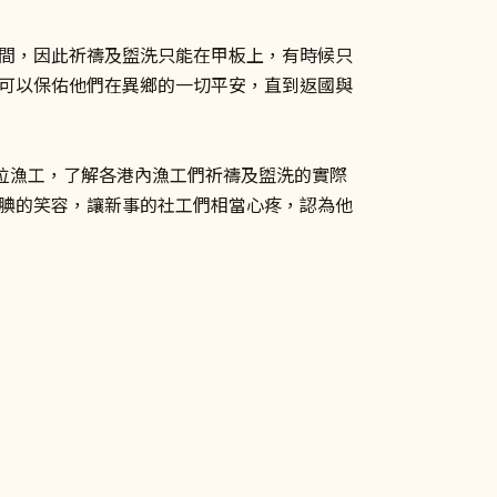
間，因此祈禱及盥洗只能在甲板上，有時候只
可以保佑他們在異鄉的一切平安，直到返國與
位漁工，了解各港內漁工們祈禱及盥洗的實際
腆的笑容，讓新事的社工們相當心疼，認為他