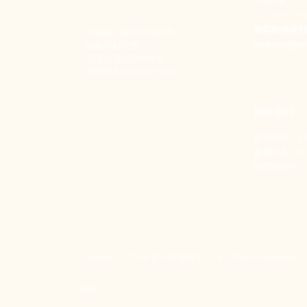
24號1樓
(02) 2397-1
電郵聯絡我
新事致力關懷職場弱勢，
enquiry@ne
推動共好社會，
守護生活與勞動權益，
實踐修和與正義的使命。
捐款資訊
劃撥帳號：190
劃撥戶名：
發票捐贈碼：1
Copyright © 2026 新社會服務中心 All Rights Reserved.
TOP