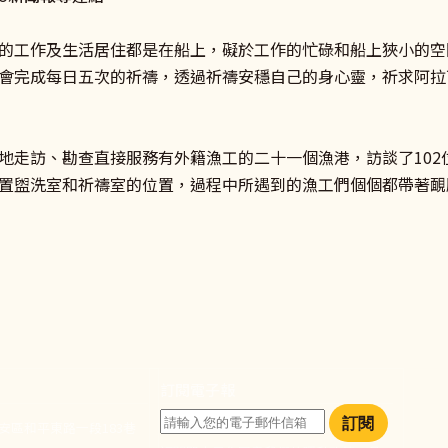
的工作及生活居住都是在船上，礙於工作的忙碌和船上狹小的空
會完成每日五次的祈禱，透過祈禱安穩自己的身心靈，祈求阿拉
地走訪、勘查直接服務有外籍漁工的二十一個漁港，訪談了102
置盥洗室和祈禱室的位置，過程中所遇到的漁工們個個都帶著靦
訂閱電子報
訂閱
大安區和平東路一段183巷