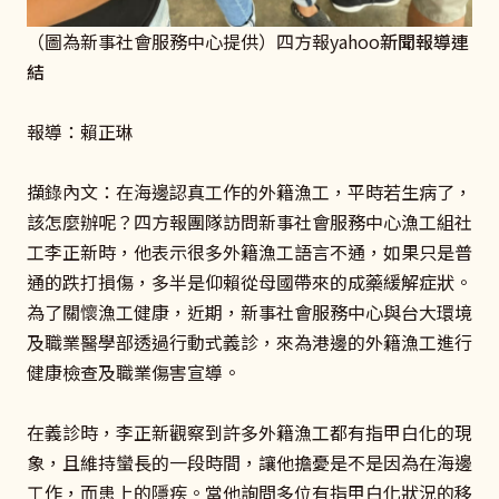
（圖為新事社會服務中心提供）四方報yahoo
新聞報導連
結
報導：賴正琳
擷錄內文：在海邊認真工作的外籍漁工，平時若生病了，
該怎麼辦呢？四方報團隊訪問新事社會服務中心漁工組社
工李正新時，他表示很多外籍漁工語言不通，如果只是普
通的跌打損傷，多半是仰賴從母國帶來的成藥緩解症狀。
為了關懷漁工健康，近期，新事社會服務中心與台大環境
及職業醫學部透過行動式義診，來為港邊的外籍漁工進行
健康檢查及職業傷害宣導。
在義診時，李正新觀察到許多外籍漁工都有指甲白化的現
象，且維持蠻長的一段時間，讓他擔憂是不是因為在海邊
工作，而患上的隱疾。當他詢問多位有指甲白化狀況的移