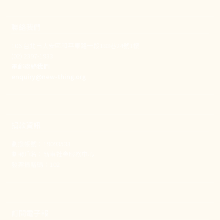
聯絡我們
106 台北市大安區和平東路一段183巷24號1樓
(02) 2397-1933
電郵聯絡我們
enquiry@new-thing.org
捐款資訊
劃撥帳號：19093533
劃撥戶名：新事社會服務中心
發票捐贈碼：102
訂閱電子報