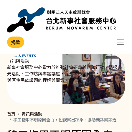
移至主內容
捐款
NEWS & EVENTS
資訊與活動
新事社會服務中心致力於推動社會正義與修和行動，透過多
元活動、工作坊與專題講座，促進大眾對勞工、移工、漁工
與原住民族議題的理解與關懷。
首頁
資訊與活動
移工指甲不明原因全白，他觀察出跡象、協助義診團診治