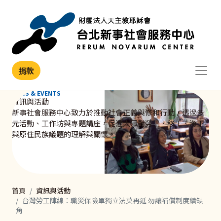
移至主內容
捐款
NEWS & EVENTS
資訊與活動
新事社會服務中心致力於推動社會正義與修和行動，透過多
元活動、工作坊與專題講座，促進大眾對勞工、移工、漁工
與原住民族議題的理解與關懷。
首頁
資訊與活動
台灣勞工陣線：職災保險單獨立法莫再延 勿讓補償制度續缺
角