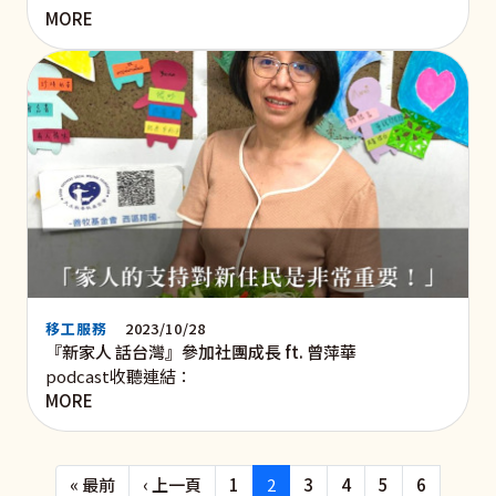
MORE
移工服務
2023/10/28
『新家人 話台灣』參加社團成長 ft. 曾萍華
podcast收聽連結：
MORE
Pagination
First page
Previous page
« 最前
‹ 上一頁
1
2
3
4
5
6