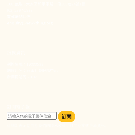
106 台北市大安區和平東路一段183巷24號1樓
(02) 2397-1933
電郵聯絡我們
enquiry@new-thing.org
捐款資訊
劃撥帳號：19093533
劃撥戶名：新事社會服務中心
發票捐贈碼：102
訂閱電子報
訂閱
訂閱即表示您同意我們的隱私政策，且同意接收最新資訊。