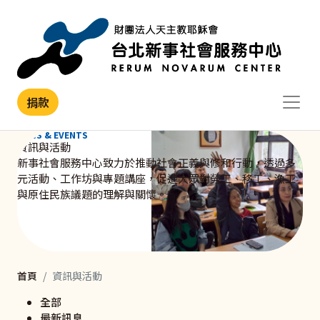
移至主內容
捐款
NEWS & EVENTS
資訊與活動
新事社會服務中心致力於推動社會正義與修和行動，透過多
元活動、工作坊與專題講座，促進大眾對勞工、移工、漁工
與原住民族議題的理解與關懷。
首頁
資訊與活動
全部
最新訊息