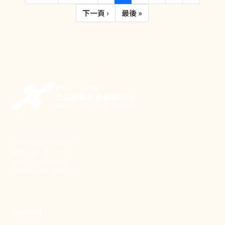
下一頁
Last page
下一頁 ›
最後 »
新事致力關懷職場弱勢，
推動共好社會，
守護生活與勞動權益，
實踐修和與正義的使命。
聯絡我們