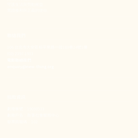
守護生活與勞動權益，
實踐修和與正義的使命。
聯絡我們
106 台北市大安區和平東路一段183巷24號1樓
(02) 2397-1933
電郵聯絡我們
enquiry@new-thing.org
捐款資訊
劃撥帳號：19093533
劃撥戶名：新事社會服務中心
發票捐贈碼：102