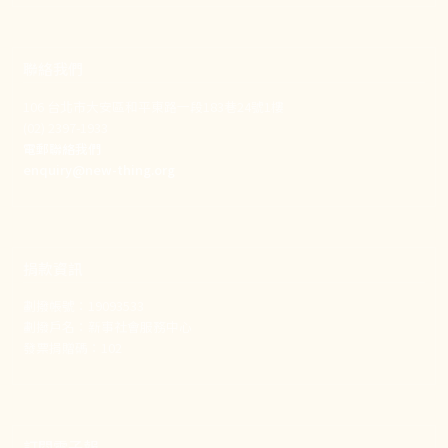
聯絡我們
106 台北市大安區和平東路一段183巷24號1樓
(02) 2397-1933
電郵聯絡我們
enquiry@new-thing.org
捐款資訊
劃撥帳號：19093533
劃撥戶名：新事社會服務中心
發票捐贈碼：102
訂閱電子報