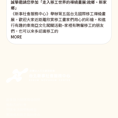
誠摯邀請您參加「走入移工世界的禪繞畫展:故鄉‧新家
鄉」
《新事社會服務中心》舉辦第五屆台北國際移工禪繞畫
展，歡迎大家近距離欣賞移工畫家們用心的彩繪，和進
行有趣的東南亞文化闖關活動~家裡有聘僱移工的朋友
們，也可以來多認識移工的
MORE
新事致力關懷職場弱勢，
推動共好社會，
守護生活與勞動權益，
實踐修和與正義的使命。