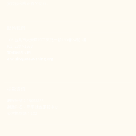
實踐修和與正義的使命。
聯絡我們
106 台北市大安區和平東路一段183巷24號1樓
(02) 2397-1933
電郵聯絡我們
enquiry@new-thing.org
捐款資訊
劃撥帳號：19093533
劃撥戶名：新事社會服務中心
發票捐贈碼：102