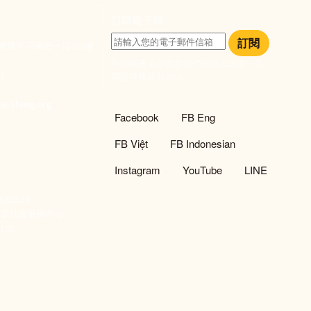
訂閱電子報
訂閱
大安區和平東路一段183巷
訂閱即表示您同意我們的隱私政策，且
933
同意接收最新資訊。
們
w-thing.org
社群選單
Facebook
FB Eng
FB Việt
FB Indonesian
Instagram
YouTube
LINE
93533
新事社會服務中心
02