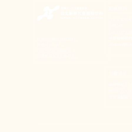
聯絡我們
106 台北市
24號1樓
(02) 2397-1
電郵聯絡我
新事致力關懷職場弱勢，
enquiry@ne
推動共好社會，
守護生活與勞動權益，
實踐修和與正義的使命。
捐款資訊
劃撥帳號：190
劃撥戶名：
發票捐贈碼：1