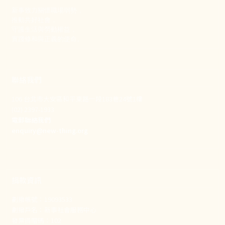
新事致力關懷職場弱勢，
推動共好社會，
守護生活與勞動權益，
實踐修和與正義的使命。
聯絡我們
106 台北市大安區和平東路一段183巷24號1樓
(02) 2397-1933
電郵聯絡我們
enquiry@new-thing.org
捐款資訊
劃撥帳號：19093533
劃撥戶名：新事社會服務中心
發票捐贈碼：102