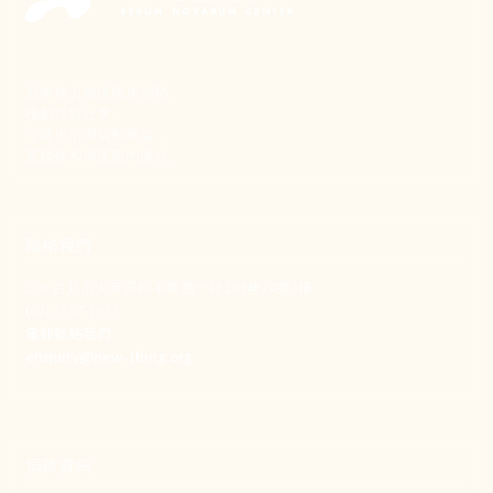
新事致力關懷職場弱勢，
推動共好社會，
守護生活與勞動權益，
實踐修和與正義的使命。
聯絡我們
106 台北市大安區和平東路一段183巷24號1樓
(02) 2397-1933
電郵聯絡我們
enquiry@new-thing.org
捐款資訊