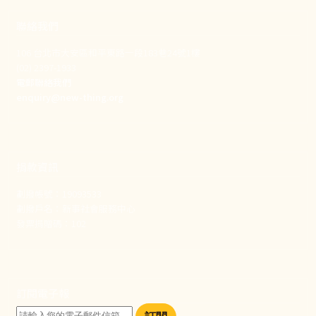
聯絡我們
106 台北市大安區和平東路一段183巷24號1樓
(02) 2397-1933
電郵聯絡我們
enquiry@new-thing.org
捐款資訊
劃撥帳號：19093533
劃撥戶名：新事社會服務中心
發票捐贈碼：102
訂閱電子報