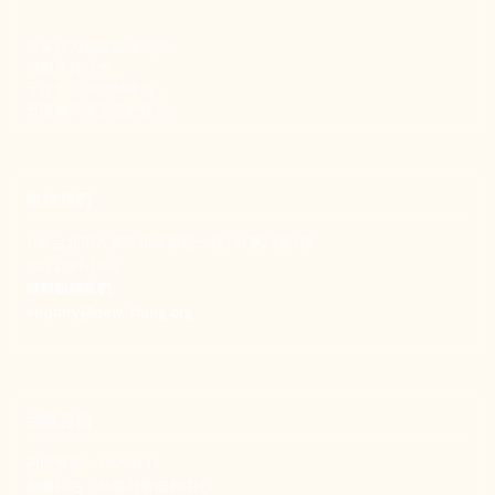
新事致力關懷職場弱勢，
推動共好社會，
守護生活與勞動權益，
實踐修和與正義的使命。
聯絡我們
106 台北市大安區和平東路一段183巷24號1樓
(02) 2397-1933
電郵聯絡我們
enquiry@new-thing.org
捐款資訊
劃撥帳號：19093533
劃撥戶名：新事社會服務中心