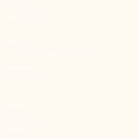
推動共好社會，
守護生活與勞動權益，
實踐修和與正義的使命。
聯絡我們
106 台北市大安區和平東路一段183巷24號1樓
(02) 2397-1933
電郵聯絡我們
enquiry@new-thing.org
捐款資訊
劃撥帳號：19093533
劃撥戶名：新事社會服務中心
發票捐贈碼：102