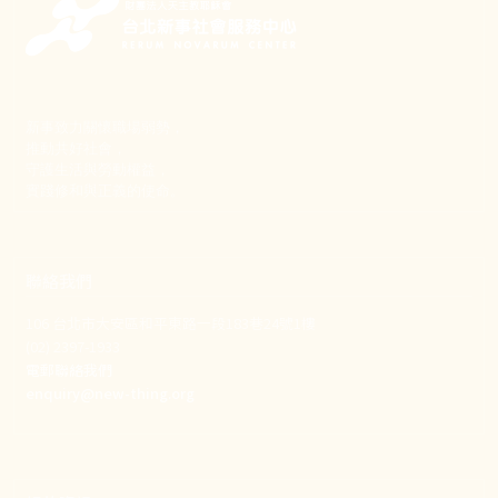
新事致力關懷職場弱勢，
推動共好社會，
守護生活與勞動權益，
實踐修和與正義的使命。
聯絡我們
106 台北市大安區和平東路一段183巷24號1樓
(02) 2397-1933
電郵聯絡我們
enquiry@new-thing.org