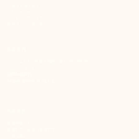
新事致力關懷職場弱勢，
推動共好社會，
守護生活與勞動權益，
實踐修和與正義的使命。
聯絡我們
106 台北市大安區和平東路一段183巷24號1樓
(02) 2397-1933
電郵聯絡我們
enquiry@new-thing.org
捐款資訊
劃撥帳號：19093533
劃撥戶名：新事社會服務中心
發票捐贈碼：102