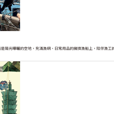
右看是陽光曝曬的空地，充滿漁網、日常用品的擁擠漁船上，陪伴漁工