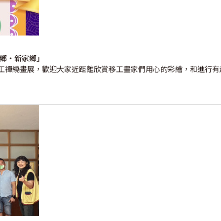
故鄉‧新家鄉」
工禪繞畫展，歡迎大家近距離欣賞移工畫家們用心的彩繪，和進行有