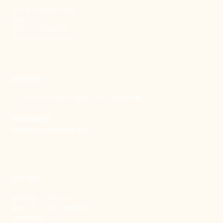
新事致力關懷職場弱勢，
推動共好社會，
守護生活與勞動權益，
實踐修和與正義的使命。
聯絡我們
106 台北市大安區和平東路一段183巷24號1樓
(02) 2397-1933
電郵聯絡我們
enquiry@new-thing.org
捐款資訊
劃撥帳號：19093533
劃撥戶名：新事社會服務中心
發票捐贈碼：102