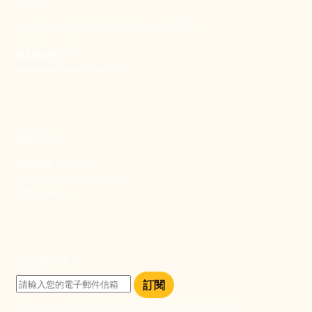
106 台北市大安區和平東路一段183巷24號1樓
(02) 2397-1933
電郵聯絡我們
enquiry@new-thing.org
捐款資訊
劃撥帳號：19093533
劃撥戶名：新事社會服務中心
發票捐贈碼：102
訂閱電子報
訂閱
訂閱即表示您同意我們的隱私政策，且同意接收最新資訊。