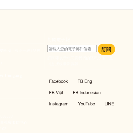
訂閱電子報
訂閱
大安區和平東路一段183巷
訂閱即表示您同意我們的隱私政策，且
933
同意接收最新資訊。
們
w-thing.org
社群選單
Facebook
FB Eng
FB Việt
FB Indonesian
Instagram
YouTube
LINE
93533
新事社會服務中心
02