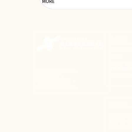
MORE
聯絡我們
106 台北市
24號1樓
(02) 2397-1
電郵聯絡我
新事致力關懷職場弱勢，
enquiry@ne
推動共好社會，
守護生活與勞動權益，
實踐修和與正義的使命。
捐款資訊
劃撥帳號：190
劃撥戶名：
發票捐贈碼：1