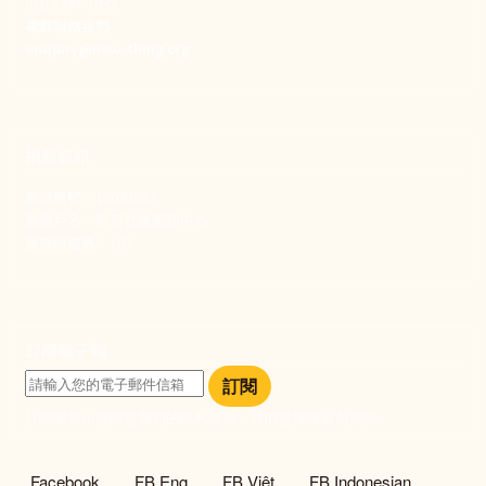
(02) 2397-1933
電郵聯絡我們
enquiry@new-thing.org
捐款資訊
劃撥帳號：19093533
劃撥戶名：新事社會服務中心
發票捐贈碼：102
訂閱電子報
訂閱
訂閱即表示您同意我們的隱私政策，且同意接收最新資訊。
社群選單
Facebook
FB Eng
FB Việt
FB Indonesian