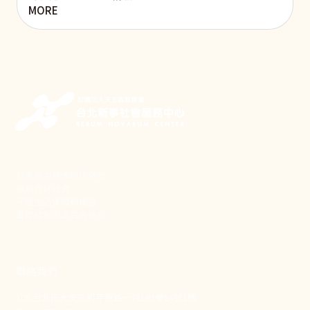
MORE
新事致力關懷職場弱勢，
推動共好社會，
守護生活與勞動權益，
實踐修和與正義的使命。
聯絡我們
106 台北市大安區和平東路一段183巷24號1樓