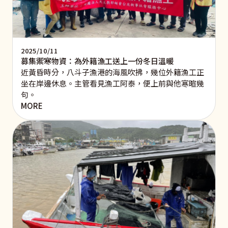
2025/10/11
募集禦寒物資：為外籍漁工送上一份冬日溫暖
近黃昏時分，八斗子漁港的海風吹拂，幾位外籍漁工正
坐在岸邊休息。主管看見漁工阿泰，便上前與他寒暄幾
句。
MORE