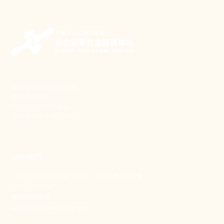
新事致力關懷職場弱勢，
推動共好社會，
守護生活與勞動權益，
實踐修和與正義的使命。
聯絡我們
106 台北市大安區和平東路一段183巷24號1樓
(02) 2397-1933
電郵聯絡我們
enquiry@new-thing.org