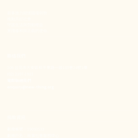
新事致力關懷職場弱勢，
推動共好社會，
守護生活與勞動權益，
實踐修和與正義的使命。
聯絡我們
106 台北市大安區和平東路一段183巷24號1樓
(02) 2397-1933
電郵聯絡我們
enquiry@new-thing.org
捐款資訊
劃撥帳號：19093533
劃撥戶名：新事社會服務中心