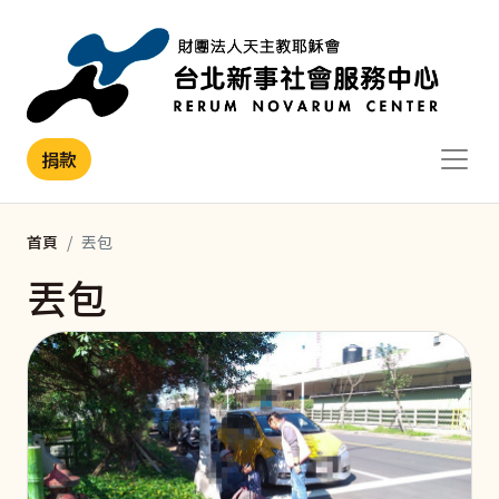
移至主內容
捐款
首頁
丟包
丟包