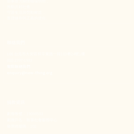
新事致力關懷職場弱勢，
推動共好社會，
守護生活與勞動權益，
實踐修和與正義的使命。
聯絡我們
106 台北市大安區和平東路一段183巷24號1樓
(02) 2397-1933
電郵聯絡我們
enquiry@new-thing.org
捐款資訊
劃撥帳號：19093533
劃撥戶名：新事社會服務中心
發票捐贈碼：102