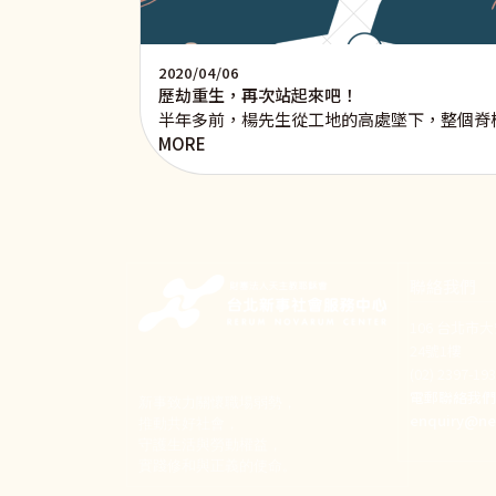
2020/04/06
歷劫重生，再次站起來吧！
半年多前，楊先生從工地的高處墜下，整個脊
MORE
聯絡我們
106 台北市
24號1樓
(02) 2397-1
電郵聯絡我
新事致力關懷職場弱勢，
enquiry@ne
推動共好社會，
守護生活與勞動權益，
實踐修和與正義的使命。