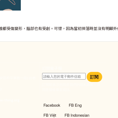
椎都受傷變形，腦部也有受創。可惜，因為當初摔落時並沒有明顯外
訂閱電子報
訂閱
大安區和平東路一段183巷
訂閱即表示您同意我們的隱私政策，且
933
同意接收最新資訊。
們
w-thing.org
社群選單
Facebook
FB Eng
FB Việt
FB Indonesian