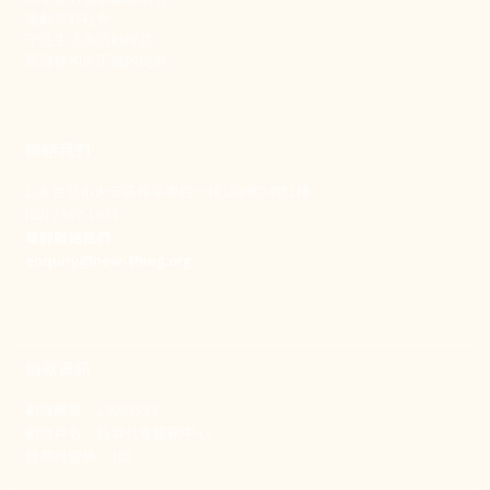
推動共好社會，
守護生活與勞動權益，
實踐修和與正義的使命。
聯絡我們
106 台北市大安區和平東路一段183巷24號1樓
(02) 2397-1933
電郵聯絡我們
enquiry@new-thing.org
捐款資訊
劃撥帳號：19093533
劃撥戶名：新事社會服務中心
發票捐贈碼：102